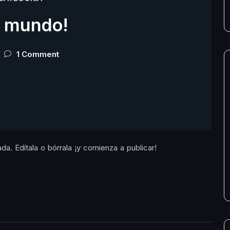
a mundo!
1 Comment
a. Edítala o bórrala ¡y comienza a publicar!